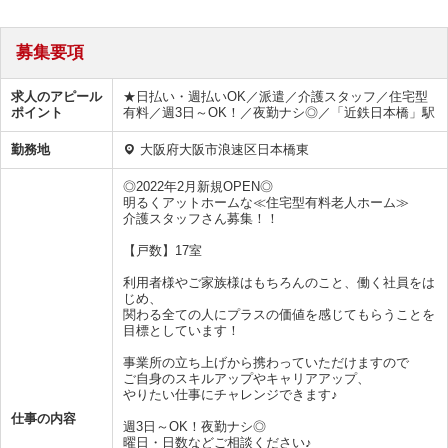
募集要項
求人のアピール
★日払い・週払いOK／派遣／介護スタッフ／住宅型
ポイント
有料／週3日～OK！／夜勤ナシ◎／「近鉄日本橋」駅
勤務地
大阪府大阪市浪速区日本橋東
◎2022年2月新規OPEN◎
明るくアットホームな≪住宅型有料老人ホーム≫
介護スタッフさん募集！！
【戸数】17室
利用者様やご家族様はもちろんのこと、働く社員をは
じめ、
関わる全ての人にプラスの価値を感じてもらうことを
目標としています！
事業所の立ち上げから携わっていただけますので
ご自身のスキルアップやキャリアアップ、
やりたい仕事にチャレンジできます♪
仕事の内容
週3日～OK！夜勤ナシ◎
曜日・日数などご相談ください♪