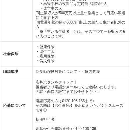
・高等学校の夜間又は定時制の課程の人
・休学中の人
[3]生業収入が500万円以上且つ副業として日雇い派遣
に従事する方
[4]世帯年収の額が500万円以上の主たる生計者以外の
方
※「主たる生計者」とは、その世帯で一番収入の多
い人のことです。
・健康保険
・厚生年金
社会保険
・雇用保険
・労災保険
職場環境
◎受動喫煙対策について・・屋内禁煙
応募ボタンをクリック！
担当者より電話かメールにてご連絡いたします。
面談・面接の設定までお任せ下さい！
電話応募の方は0120-106-136まで♪
応募について
その際は【お仕事No】をお伝えいただくとスムーズ
です◎
採用担当者
応募受付先電話番号：0120-106-136