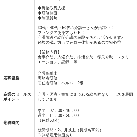
◆資格取得支援
◆研修制度
◆制服貸与
30代・40代・50代の介護士さんが活躍中！
ブランクのある方もＯＫ！
介護施設や訪問介護の経験があれば活かせます♪
経験の浅い方もフォロー体制があるので安心◎
【業務内容】
食事介助、入浴介助、排泄介助、移乗介助、レクリ
エーション、記録 等
介護福祉士
応募資格
実務者研修
初任者研修・ヘルパー2級
企業のセールス
介護・医療・福祉にまつわる総合的なサービスを展開
ポイント
しています
早出 07：00～16：00
遅出 11：00～20：00
（休憩60分）
勤務時間
就労期間：2ヶ月以上（長期も可能）
※無期雇用制度あり