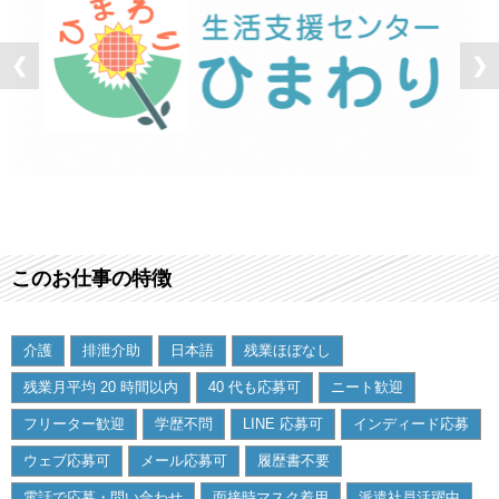
❮
❯
このお仕事の特徴
介護
排泄介助
日本語
残業ほぼなし
残業月平均 20 時間以内
40 代も応募可
ニート歓迎
フリーター歓迎
学歴不問
LINE 応募可
インディード応募
ウェブ応募可
メール応募可
履歴書不要
電話で応募・問い合わせ
面接時マスク着用
派遣社員活躍中