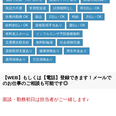
英語力不要
常用型派遣
試用期間なし
即日払い OK
扶養内勤務 OK
振込
日払い OK
時給
月払い OK
給料前払い OK
資格取得手当あり
週払い OK
有料老人ホーム
インフルエンザ予防接種無料
交通費全額支給
無料駐輪場
社会保険完備
資格取得支援あり
健康保険あり
厚生年金あり
雇用保険あり
労災保険あり
【WEB】もしくは【電話】登録できます！メールで
のお仕事のご相談も可能です◎
面談・勤務初日は担当者がご一緒します♪