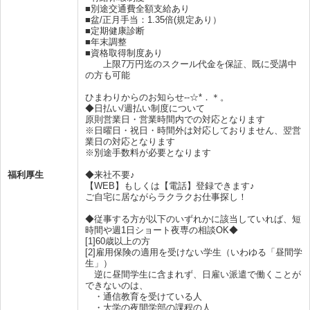
■別途交通費全額支給あり
■盆/正月手当：1.35倍(規定あり）
■定期健康診断
■年末調整
■資格取得制度あり
上限7万円迄のスクール代金を保証、既に受講中
の方も可能
ひまわりからのお知らせ--☆*．＊。
◆日払い/週払い制度について
原則営業日・営業時間内での対応となります
※日曜日・祝日・時間外は対応しておりません、翌営
業日の対応となります
※別途手数料が必要となります
福利厚生
◆来社不要♪
【WEB】もしくは【電話】登録できます♪
ご自宅に居ながらラクラクお仕事探し！
◆従事する方が以下のいずれかに該当していれば、短
時間や週1日ショート夜専の相談OK◆
[1]60歳以上の方
[2]雇用保険の適用を受けない学生（いわゆる「昼間学
生」）
逆に昼間学生に含まれず、日雇い派遣で働くことが
できないのは、
・通信教育を受けている人
・大学の夜間学部の課程の人